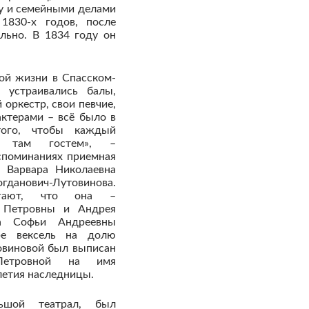
ту и семейными делами
1830-х годов, после
льно. В 1834 году он
ой жизни в Спасском-
 устраивались балы,
 оркестр, свои певчие,
актерами – всё было в
того, чтобы каждый
ь там гостем», –
оспоминаниях приемная
 Варвара Николаевна
данович-Лутовинова.
лагают, что она –
 Петровны и Андрея
ца Софьи Андреевны
ре вексель на долю
овиновой был выписан
Петровной на имя
олетия наследницы.
льшой театрал, был