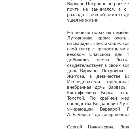
Варваре Петровне по расче
почти не занимался, а с 
разлада с женой, жил отде
ушел из жизни.
На первых порах их семейн
Лутовинове, кроме охоты,
маскарады, спектакли: «Свой
свой театр с крепостными 
вековом Спасском для 
добивался чести быт
свидетельствует в своих в
дочь Варвары Петровны –
Житова, в девичестве Бог
Исследователи предпо
внебрачная дочь Варвары
Евстафьевича Берса, от
Толстой. По крайней ме
наследства Богданович-Лут
умирающей Варварой 
А. Е. Берса – до совершенн
Сергей Николаевич, бо