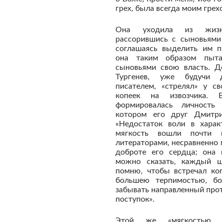
грех, была всегда моим грех
Она уходила из жизн
рассорившись с сыновьями 
соглашаясь выделить им 
она таким образом пыта
сыновьями свою власть. Д
Тургенев, уже будучи 
писателем, «стрелял» у с
копеек на извозчика. 
формировалась личность 
котором его друг Дмитри
«Недостаток воли в харак
мягкость вошли почти 
литераторами, несравненно
доброте его сердца; она 
можно сказать, каждый ш
помню, чтобы встречал ког
большею терпимостью, бо
забывать направленный про
поступок».
Этой же «мягкостью х