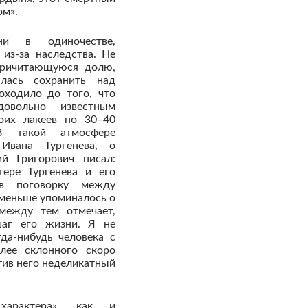
ом».
и в одиночестве,
из-за наследства. Не
причитающуюся долю,
лась сохранить над
оходило до того, что
довольно известным
воих лакеев по 30–40
В такой атмосфере
Ивана Тургенева, о
й Григорович писал:
тере Тургенева и его
в поговорку между
 меньше упоминалось о
между тем отмечает,
аг его жизни. Я не
да-нибудь человека с
лее склонного скоро
тив него неделикатный
арактера», как и