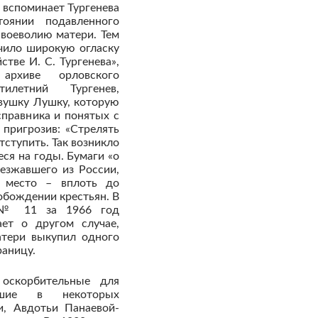
 вспоминает Тургенева
оянии подавленного
воеволию матери. Тем
учило широкую огласку
стве И. С. Тургенева»,
архиве орловского
тилетний Тургенев,
евушку Лушку, которую
справника и понятых с
 пригрозив: «Стрелять
тступить. Так возникло
еся на годы. Бумаги «о
уезжавшего из России,
 место – вплоть до
обождении крестьян. В
» № 11 за 1966 год
ет о другом случае,
атери выкупил одного
раницу.
оскорбительные для
вшие в некоторых
и, Авдотьи Панаевой-