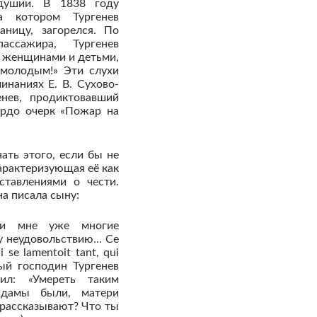
одушии. В 1838 году
а котором Тургенев
аницу, загорелся. По
ассажира, Тургенев
с женщинами и детьми,
 молодым!» Эти слухи
инаниях Е. В. Сухово-
нев, продиктовавший
рдо очерк «Пожар на
ть этого, если бы не
характеризующая её как
ставлениями о чести.
на писала сыну:
 и мне уже многие
у неудовольствию… Ce
 se lamentoit tant, qui
стый господин Тургенев
ил: «Умереть таким
дамы были, матери
 рассказывают? Что ты