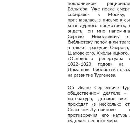
поклонником рационали
Вольтера. Уже после смерт
собираясь в Москву, 
признавалась в письме к сы
хотя дурного посмотреть, 
видеть, он мне напомина
Сергею Николаевичу с
библиотеку пополнили траг
а также трагедии Озерова,
Шаховского, Хмельницкого,
«Основного репертуара ф
1822–1823 годов» на ф
Домашняя библиотека оказ
на развитие Тургенева.
Об Иване Сергеевиче Тур
общественном деятеле – 
литература, детские ж
проходят «в несколько ст
Спасском-Лутовинове
противоречия его натуры
художественного мира.