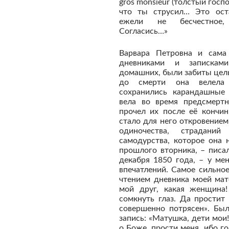
gros monsieur (толстый госпо
что ты струсил… Это ост
ежели не бесчестное,
Согласись…»
Варвара Петровна и сама 
дневниками и записками
домашних, были забиты цел
до смерти она велела
сохранились карандашные 
вела во время предсмертн
прочел их после её кончин
стало для него откровением
одиночества, страданий 
самодурства, которое она 
прошлого вторника, – писа
декабря 1850 года, – у ме
впечатлений. Самое сильно
чтением дневника моей ма
мой друг, какая женщина
сомкнуть глаз. Да простит
совершенно потрясен». Был
запись: «Матушка, дети мои
о Боже, прости меня, ибо г