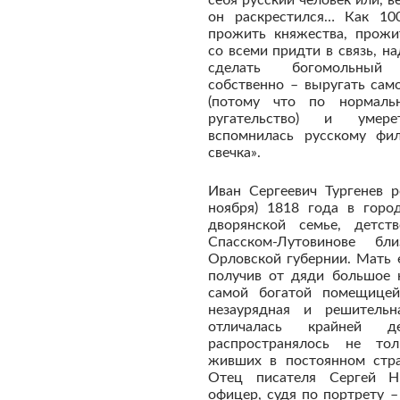
он раскрестился… Как 100
прожить княжества, прожи
со всеми придти в связь, н
сделать богомольный 
собственно – выругать сам
(потому что по нормаль
ругательство) и умер
вспомнилась русскому фил
свечка».
Иван Сергеевич Тургенев р
ноября) 1818 года в горо
дворянской семье, детст
Спасском-Лутовинове б
Орловской губернии. Мать 
получив от дяди большое н
самой богатой помещицей
незаурядная и решитель
отличалась крайней де
распространялось не тол
живших в постоянном стра
Отец писателя Сергей Ни
офицер, судя по портрету –