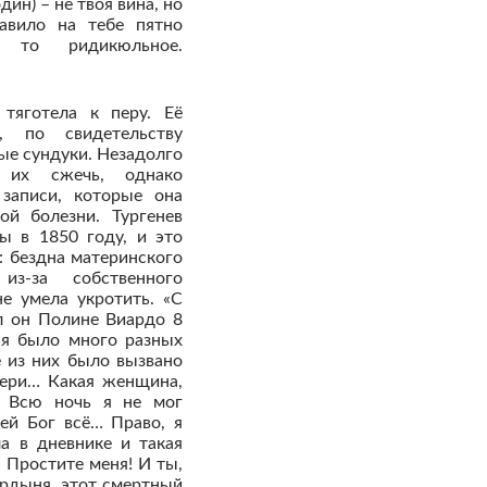
дин) – не твоя вина, но
авило на тебе пятно
 то ридикюльное.
тяготела к перу. Её
, по свидетельству
ые сундуки. Незадолго
 их сжечь, однако
записи, которые она
ой болезни. Тургенев
ы в 1850 году, и это
: бездна материнского
из-за собственного
не умела укротить. «С
л он Полине Виардо 8
ня было много разных
е из них было вызвано
тери… Какая женщина,
! Всю ночь я не мог
 ей Бог всё… Право, я
а в дневнике и такая
! Простите меня! И ты,
ордыня, этот смертный