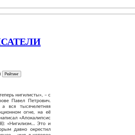
ИСАТЕЛИ
й
теперь нигилисты», – с
рове Павел Петрович.
 а вся тысячелетняя
юционном огне, на её
написал «Апокалипсис
8): «Нигилизм… Это и
торым давно окрестил
рнее, – имя, в которое