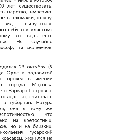
0 лет существовать,
ть царство, империю,
адеть плюмажи, шляпу,
вид: выругаться,
ого себя «нигилистом»
ному это ведь есть
еть». Не случайно
ософу та «копеечная
одился 28 октября (9
де Орле в родовитой
во провел в имении
лиз города Мценска
его Варвара Петровна,
аследство, считалась
 в губернии. Натура
ная, она к тому же
спотичностью, что
ько на крепостных,
хе, но и на близких.
колаевич, гусарский
 красавец, женился на