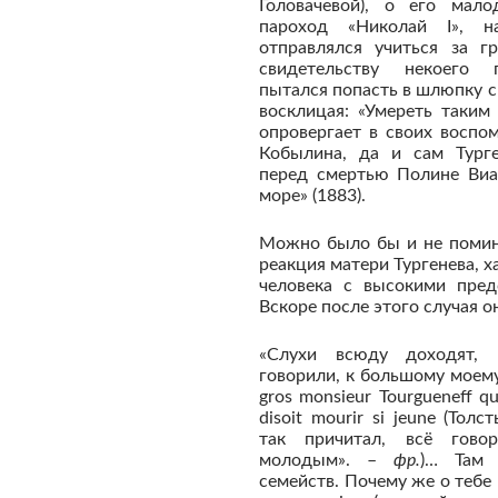
Головачевой), о его мал
пароход «Николай I», н
отправлялся учиться за гр
свидетельству некоего п
пытался попасть в шлюпку 
восклицая: «Умереть таким
опровергает в своих воспом
Кобылина, да и сам Турге
перед смертью Полине Виа
море» (1883).
Можно было бы и не помина
реакция матери Тургенева, 
человека с высокими пред
Вскоре после этого случая о
«Слухи всюду доходят,
говорили, к большому моем
gros monsieur Tourgueneff qui
disoit mourir si jeune (Тол
так причитал, всё говор
молодым». –
фр.
)… Там 
семейств. Почему же о тебе