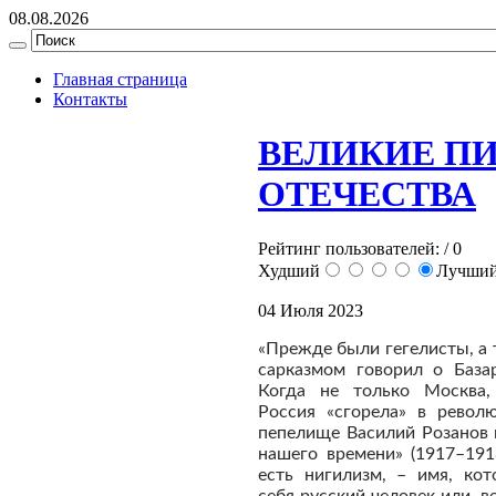
08.08.2026
Главная страница
Контакты
ВЕЛИКИЕ П
ОТЕЧЕСТВА
Рейтинг пользователей:
/ 0
Худший
Лучши
04 Июля 2023
«Прежде были гегелисты, а 
сарказмом говорил о База
Когда не только Москва,
Россия «сгорела» в револ
пепелище Василий Розанов 
нашего времени» (1917–191
есть нигилизм, – имя, ко
себя русский человек или, ве