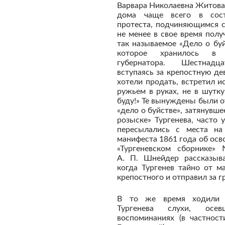
Варвара Николаевна Житова
дома чаще всего в сост
протеста, подчиняющимся с
не менее в свое время пол
так называемое «Дело о буй
которое хранилось в 
губернатора. Шестнадца
вступаясь за крепостную д
хотели продать, встретил и
ружьем в руках, не в шутку
буду!» Те вынуждены были о
«дело о буйстве», затянувше
розыске» Тургенева, часто 
пересылались с места на
манифеста 1861 года об осв
«Тургеневском сборнике
А. П. Шнейдер рассказыва
когда Тургенев тайно от м
крепостного и отправил за г
В то же время ходили 
Тургенева слухи, осе
воспоминаниях (в частност