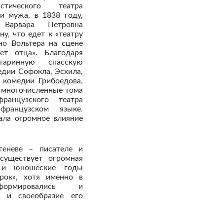
стического театра
и мужа, в 1838 году,
Варвара Петровна
ну, что едет к «театру
но Вольтера на сцене
ет отца». Благодаря
таринную спасскую
едии Софокла, Эсхила,
 комедии Грибоедова,
 многочисленные тома
ранцузского театра
ранцузском языке.
ала огромное влияние
геневе – писателе и
существует огромная
е и юношеские годы
рок», хотя именно в
 формировались и
, и своеобразие его