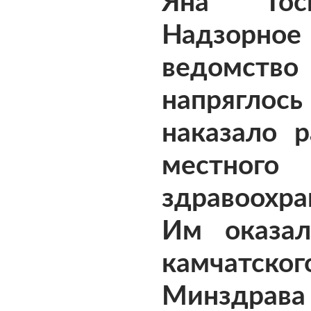
Яна Госп
Надзорное
ведомство
напряг
наказало р
местного
здравоохра
Им оказал
камчатског
Минздрава