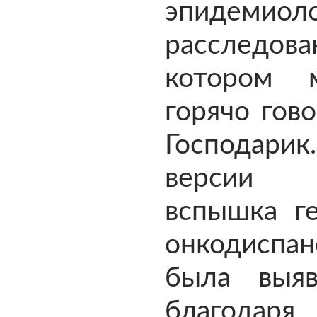
эпидемиоло
расследо
котором 
горячо гов
Господа
версии 
вспышка ге
онкодиспан
была выя
благодаря