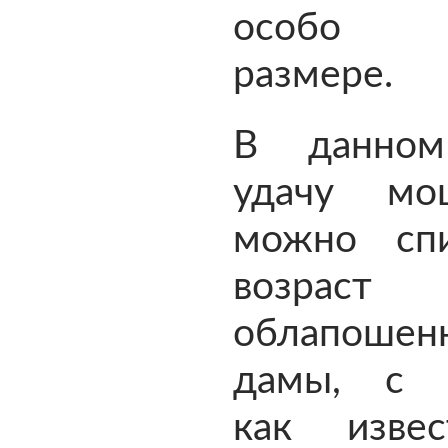
особо к
размере.
В данном
удачу мо
можно сп
возраст
облапошен
дамы, с 
как изве