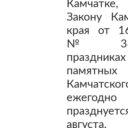
Камчатке, 
Закону Кам
края от 16
№ 36
праздн
памятны
Камчатског
ежегодно
праздну
августа.