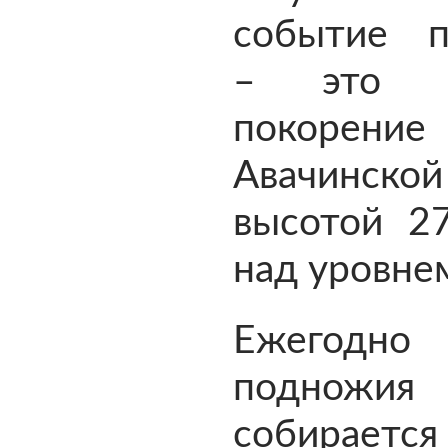
событие п
– это м
покорение
Авачинск
высотой 2
над уровне
Ежего
подножия 
собирает