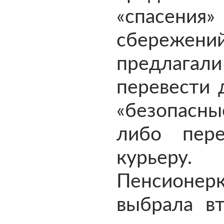
«спасения»
сбережен
предлага
перевести 
«безопасны
либо пер
курьеру.
Пенсионер
выбрала вт