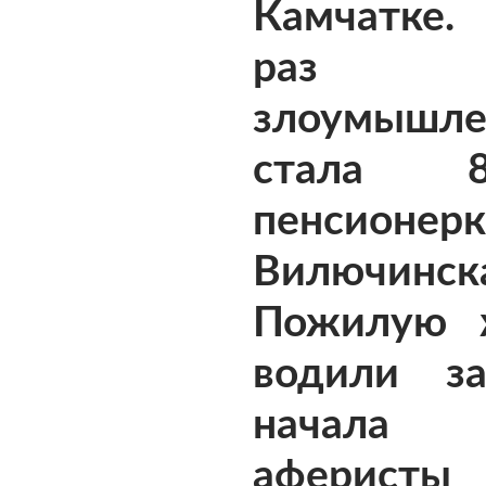
Камчатке.
раз же
злоумышле
стала 80
пенсион
Вилючинск
Пожилую 
водили з
начала
аферисты