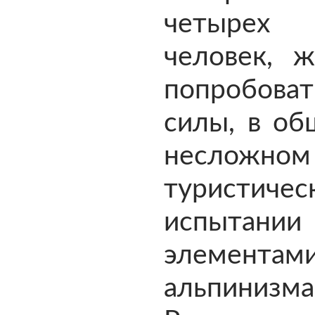
четырех
человек, 
попробов
силы, в об
несложном
туристичес
испыта
элементам
альпинизма