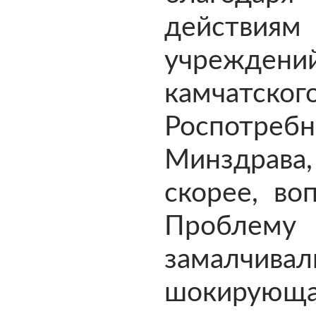
действиям
учреждени
камчатског
Роспотреб
Минздра
скорее, во
Проблем
замалчи
шокирующа