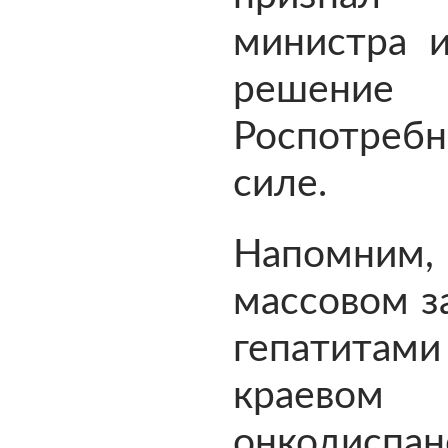
министра и
решение
Роспотребн
силе.
Напомним
массовом з
гепатитами
краевом
онкодиспан