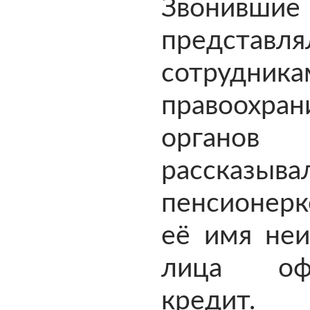
Звонившие
представля
сотрудника
правоохран
орган
рассказыва
пенсионерк
её имя неи
лица оф
кредит