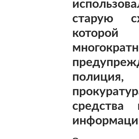
использова
старую с
которой 
многократн
предупре
полиц
прокура
средства 
информаци