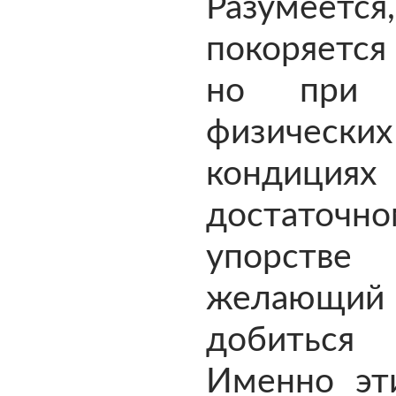
Разумеется
покоряется
но при 
физических
кондиц
достаточн
упорств
желающи
добиться
Именно эт