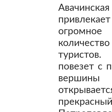
Авачин
привлекает
огромное
количество
туристо
повезет с п
вершины 
открываетс
прекрасны