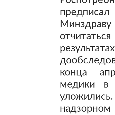
Роспотребн
предписал
Минздраву
отчита
результатах
дообследо
конца ап
медики в
уложились.
надзорном