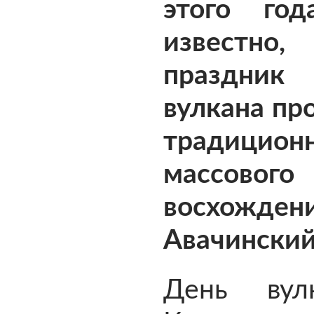
этого год
известн
праздни
вулкана пр
традицион
массового
восхожд
Авачинский
День вул