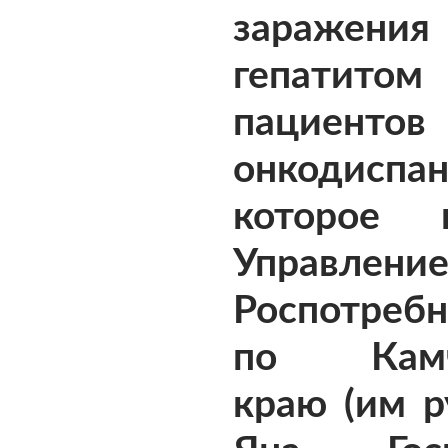
заражения
гепатитом
пациентов 
онкодиспан
которое 
Управлени
Роспотребн
по Камч
краю (им р