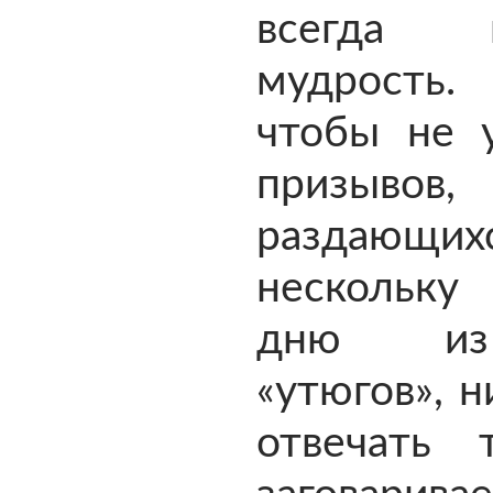
всегда п
мудрост
чтобы не 
призывов,
раздающ
нескольк
дню из
«утюгов», н
отвечать 