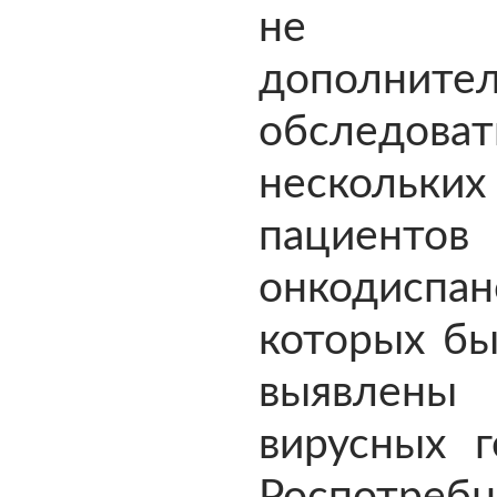
не ус
дополните
обследоват
нескольких
пациентов
онкодиспа
которых бы
выявлены
вирусных г