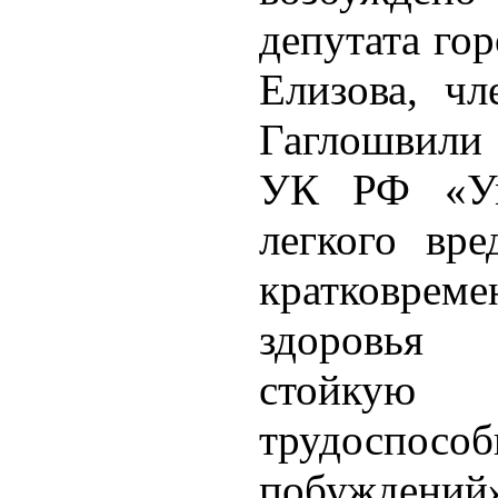
депутата го
Елизова, чл
Гаглошвили п
УК РФ «Ум
легкого вре
кратковре
здоровья 
стойку
трудоспосо
побуждений