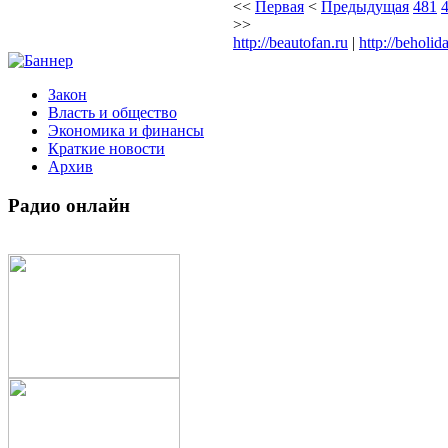
<<
Первая
<
Предыдущая
481
>>
http://beautofan.ru
|
http://beholid
Закон
Власть и общество
Экономика и финансы
Краткие новости
Архив
Радио
онлайн