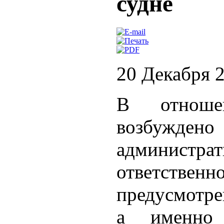
судне
20 Декабря 
В отноше
возбуж
администра
ответств
предусмотре
а именно 