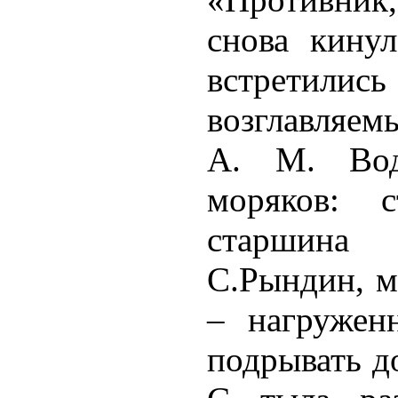
снова кину
встретил
возглавляем
А. М. Вод
моряков: 
старшина 
С.Рындин, м
– нагружен
подрывать д