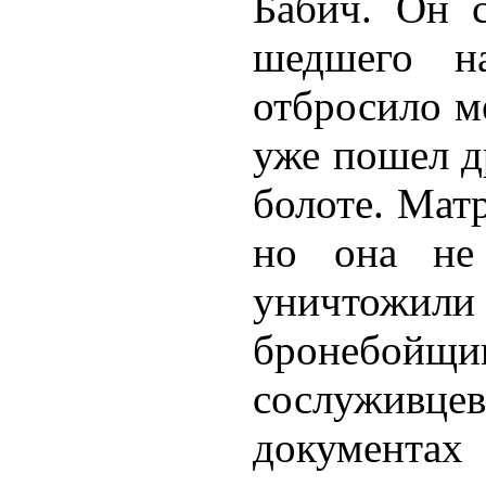
Бабич. Он 
шедшего н
отбросило ме
уже пошел д
болоте. Матр
но она не 
уничтожил
бронебойщ
сослуживце
документах