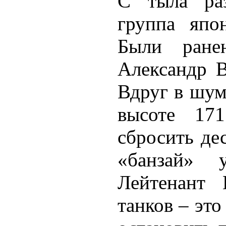
С тыла раз
группа япо
Были ране
Александр В
Вдруг в шум
высоте 17
сбросить де
«банзай» 
Лейтенант
танков – это