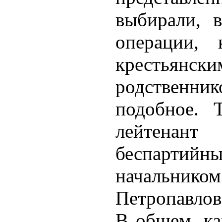
выбирали, в
операции, 
крестьянск
родственник
подобное. 
лейтенан
беспарти
начальник
Петропавлов
В общем, ка