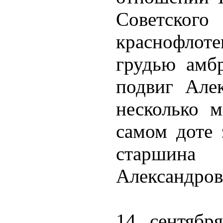
Советско
краснофлот
грудью амбр
подвиг Алек
несколько 
самом доте 
старшина
Александров
14 сентябр