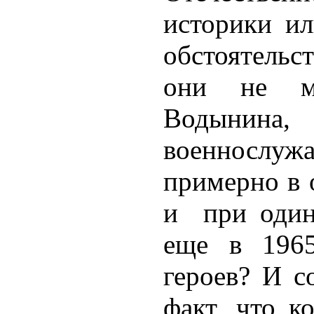
историки ил
обстоятельс
они не м
Водынина
военнослу
примерно в 
и при один
еще в 1965
героев? И с
факт, что к