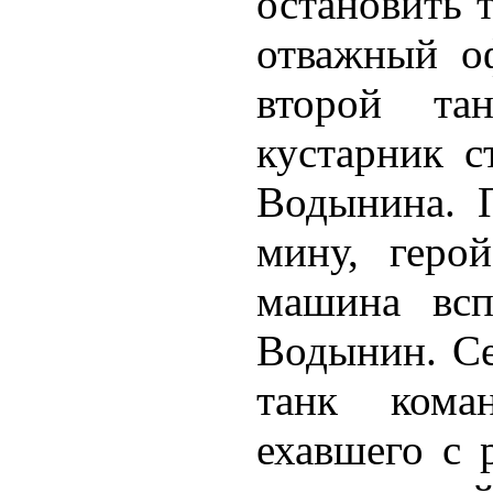
остановить 
отважный оф
второй та
кустарник с
Водынина. 
мину, геро
машина всп
Водынин. Се
танк кома
ехавшего с 