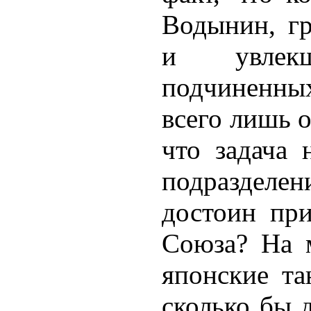
Водынин, г
и увлекш
подчиненных
всего лишь 
что задача 
подразделе
достоин при
Союза? На м
японские та
сколько бы 