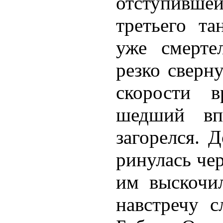
отступивш
третьего та
уже смерте
резко сверн
скорости в
шедший впе
загорелся. 
ринулась чер
им выскочи
навстречу 