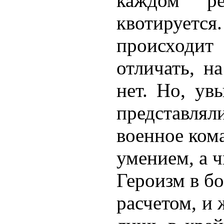
каждом ре
квотируетс
происходит
отличать, н
нет. Но, ув
представл
военное ком
умением, а 
Героизм в б
расчетом, и 