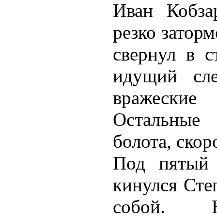
Иван Кобзар
резко заторм
свернул в с
идущий сл
вражеские
Остальные
болота, скор
Под пятый 
кинулся Сте
собой. 