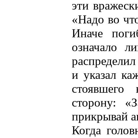
эти вражеск
«Надо во что
Иначе поги
означало л
распределил
и указал ка
стоявшего 
сторону: «
прикрывай а
Когда голов