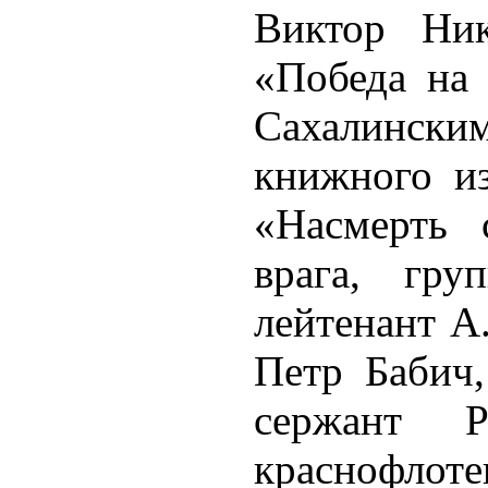
Виктор Ник
«Победа на 
Сахалински
книжного изд
«Насмерть 
врага, гру
лейтенант А
Петр Бабич,
сержант 
краснофло