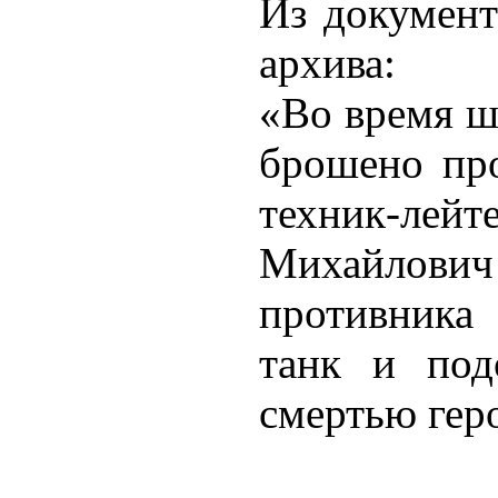
Из документ
архива:
«Во время ш
брошено про
техник-ле
Михайлови
противника 
танк и под
смертью гер