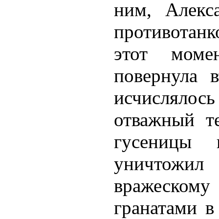
ним, Алекс
противотанко
этот моме
повернула 
исчисляло
отважный те
гусеницы 
уничтожи
вражеском
гранатами в